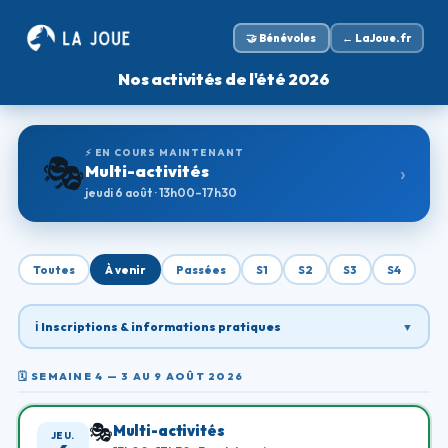
🤝 Bénévoles
← LaJoue.fr
Nos activités de l'été 2026
⚡ EN COURS MAINTENANT
🎭
›
Multi-activités
jeudi 6 août
·
13h00
–17h30
Toutes
À venir
Passées
S1
S2
S3
S4
ℹ️ Inscriptions & informations pratiques
▼
🗓️
SEMAINE 4 — 3 AU 9 AOÛT 2026
🎭
Multi-activités
JEU.