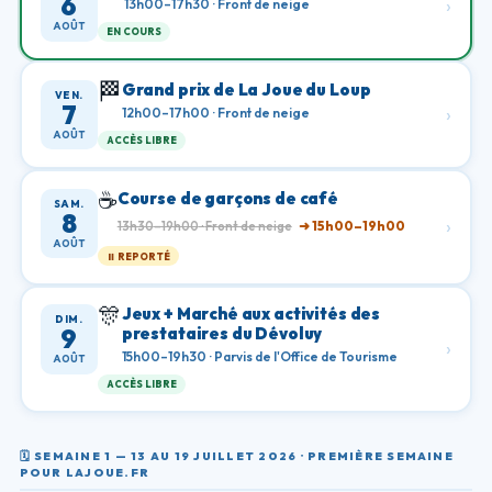
6
›
13h00
–17h30
·
Front de neige
AOÛT
EN COURS
🏁
Grand prix de La Joue du Loup
VEN.
7
›
12h00
–17h00
·
Front de neige
AOÛT
ACCÈS LIBRE
☕️
Course de garçons de café
SAM.
8
›
➜
15h00
–19h00
13h30
–19h00
·
Front de neige
AOÛT
⏸️ REPORTÉ
🎊
Jeux + Marché aux activités des
DIM.
prestataires du Dévoluy
9
›
15h00
–19h30
·
Parvis de l'Office de Tourisme
AOÛT
ACCÈS LIBRE
🗓️
SEMAINE 1 — 13 AU 19 JUILLET 2026 · PREMIÈRE SEMAINE
POUR LAJOUE.FR